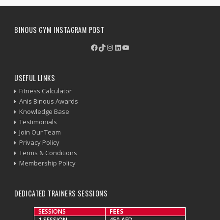
BINOUS GYM INSTAGRAM POST
Facebook
TikTok
Instagram
LinkedIn
YouTube
USEFUL LINKS
Fitness Calculator
Anis Binous Awards
Knowledge Base
Testimonials
Join Our Team
Privacy Policy
Terms & Conditions
Membership Policy
DEDICATED TRAINERS SESSIONS
SESSIONS
FEES
1 SESSION
450 AED