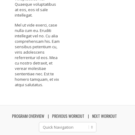
Quaeque voluptatibus
at eos, eos id sale
intellegat.
Mel ut vide exerci, case
nulla cum eu. Eruditi
intellegat vel no. Cu alia
comprehensam his. Eam
sensibus petentium cu,
viris adolescens
referrentur id eos. Mea
cu nostro detraxit, et
verear molestiae
sententiae nec. Est te
homero tamquam, et vix
atqui salutatus.
PROGRAM OVERVIEW
PREVIOUS WORKOUT
NEXT WORKOUT