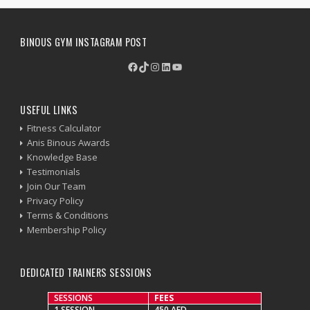
BINOUS GYM INSTAGRAM POST
Facebook
TikTok
Instagram
LinkedIn
YouTube
USEFUL LINKS
Fitness Calculator
Anis Binous Awards
Knowledge Base
Testimonials
Join Our Team
Privacy Policy
Terms & Conditions
Membership Policy
DEDICATED TRAINERS SESSIONS
SESSIONS
FEES
1 SESSION
450 AED