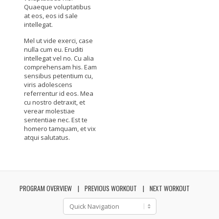
Quaeque voluptatibus
at eos, eos id sale
intellegat.
Mel ut vide exerci, case
nulla cum eu. Eruditi
intellegat vel no. Cu alia
comprehensam his. Eam
sensibus petentium cu,
viris adolescens
referrentur id eos. Mea
cu nostro detraxit, et
verear molestiae
sententiae nec. Est te
homero tamquam, et vix
atqui salutatus.
PROGRAM OVERVIEW
PREVIOUS WORKOUT
NEXT WORKOUT